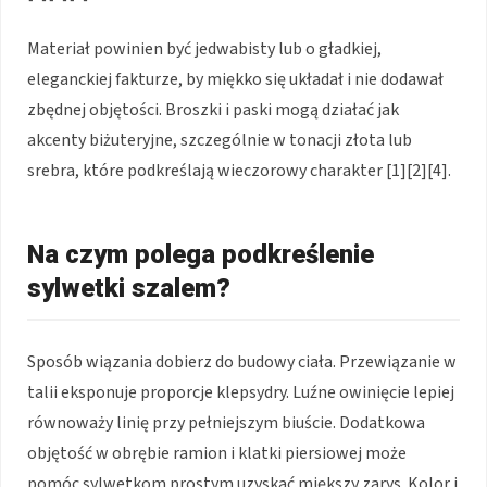
Materiał powinien być jedwabisty lub o gładkiej,
eleganckiej fakturze, by miękko się układał i nie dodawał
zbędnej objętości. Broszki i paski mogą działać jak
akcenty biżuteryjne, szczególnie w tonacji złota lub
srebra, które podkreślają wieczorowy charakter [1][2][4].
Na czym polega podkreślenie
sylwetki szalem?
Sposób wiązania dobierz do budowy ciała. Przewiązanie w
talii eksponuje proporcje klepsydry. Luźne owinięcie lepiej
równoważy linię przy pełniejszym biuście. Dodatkowa
objętość w obrębie ramion i klatki piersiowej może
pomóc sylwetkom prostym uzyskać miększy zarys. Kolor i