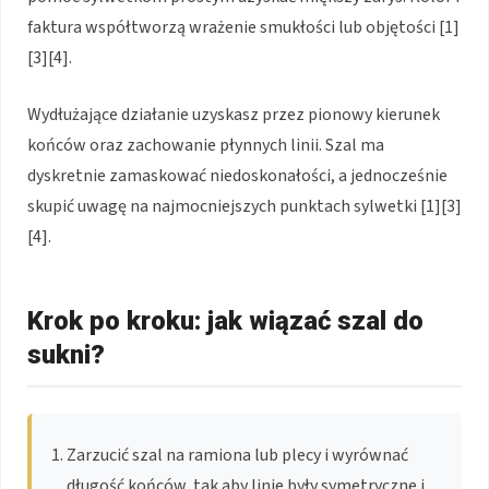
faktura współtworzą wrażenie smukłości lub objętości [1]
[3][4].
Wydłużające działanie uzyskasz przez pionowy kierunek
końców oraz zachowanie płynnych linii. Szal ma
dyskretnie zamaskować niedoskonałości, a jednocześnie
skupić uwagę na najmocniejszych punktach sylwetki [1][3]
[4].
Krok po kroku: jak wiązać szal do
sukni?
Zarzucić szal na ramiona lub plecy i wyrównać
długość końców, tak aby linie były symetryczne i