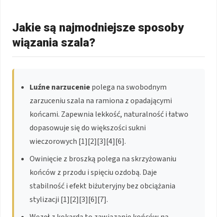
Jakie są najmodniejsze sposoby
wiązania szala?
Luźne narzucenie
polega na swobodnym
zarzuceniu szala na ramiona z opadającymi
końcami. Zapewnia lekkość, naturalność i łatwo
dopasowuje się do większości sukni
wieczorowych [1][2][3][4][6].
Owinięcie z broszką polega na skrzyżowaniu
końców z przodu i spięciu ozdobą. Daje
stabilność i efekt biżuteryjny bez obciążania
stylizacji [1][2][3][6][7].
Węzeł z kokardą to zawiązanie końców na