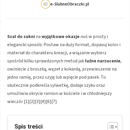
e-SlubneObraczki.pl
Szal do sukni
na
wyjątkowe okazje
noś w prosty i
elegancki sposób. Postaw na duży format, dopasuj kolor i
materiał do charakteru kreacji, a wiązanie wybierz
spośród kilku sprawdzonych metod jak
luźne narzucenie
,
owiniecie z broszką, węzeł z kokardą, przewieszenie na
jedno ramię, przez szyję lub wpięcie pod pasek. To
skutecznie podkreśla sylwetkę, dodaje szyku oraz
umożliwia okrycie ramion w kościele i w chłodniejszy
wieczór [1][2][3][4][6][7].
Spis treści