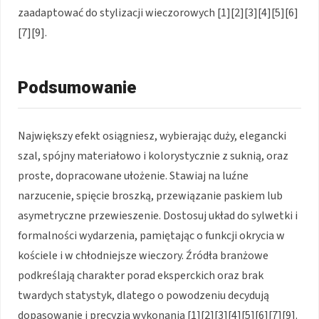
zaadaptować do stylizacji wieczorowych [1][2][3][4][5][6]
[7][9].
Podsumowanie
Największy efekt osiągniesz, wybierając duży, elegancki
szal, spójny materiałowo i kolorystycznie z suknią, oraz
proste, dopracowane ułożenie. Stawiaj na luźne
narzucenie, spięcie broszką, przewiązanie paskiem lub
asymetryczne przewieszenie. Dostosuj układ do sylwetki i
formalności wydarzenia, pamiętając o funkcji okrycia w
kościele i w chłodniejsze wieczory. Źródła branżowe
podkreślają charakter porad eksperckich oraz brak
twardych statystyk, dlatego o powodzeniu decydują
dopasowanie i precyzja wykonania [1][2][3][4][5][6][7][9].