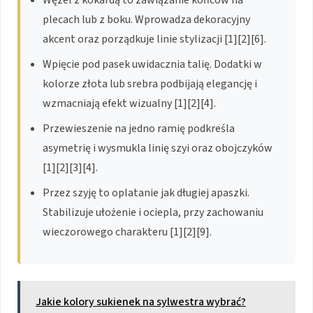
plecach lub z boku. Wprowadza dekoracyjny
akcent oraz porządkuje linie stylizacji [1][2][6].
Wpięcie pod pasek uwidacznia talię. Dodatki w
kolorze złota lub srebra podbijają elegancję i
wzmacniają efekt wizualny [1][2][4].
Przewieszenie na jedno ramię podkreśla
asymetrię i wysmukla linię szyi oraz obojczyków
[1][2][3][4].
Przez szyję to oplatanie jak długiej apaszki.
Stabilizuje ułożenie i ociepla, przy zachowaniu
wieczorowego charakteru [1][2][9].
Jakie kolory sukienek na sylwestra wybrać?