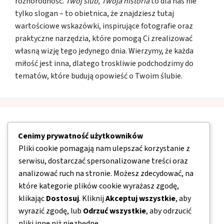
różnorodność.
Twój ślub, Twoja historia
to dla nas nie
tylko slogan – to obietnica, że znajdziesz tutaj
wartościowe wskazówki, inspirujące fotografie oraz
praktyczne narzędzia, które pomogą Ci zrealizować
własną wizję tego jedynego dnia. Wierzymy, że każda
miłość jest inna, dlatego troskliwie podchodzimy do
tematów, które budują opowieść o Twoim ślubie.
Nawigacja
Cenimy prywatność użytkowników
Pliki cookie pomagają nam ulepszać korzystanie z
O nas
serwisu, dostarczać spersonalizowane treści oraz
analizować ruch na stronie. Możesz zdecydować, na
Kontakt
które kategorie plików cookie wyrażasz zgodę,
Mapa strony
klikając
Dostosuj
. Kliknij
Akceptuj wszystkie
, aby
Polityka prywatności
wyrazić zgodę, lub
Odrzuć wszystkie
, aby odrzucić
pliki inne niż niezbędne.