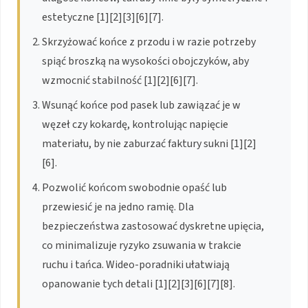
estetyczne [1][2][3][6][7].
Skrzyżować końce z przodu i w razie potrzeby
spiąć broszką na wysokości obojczyków, aby
wzmocnić stabilność [1][2][6][7].
Wsunąć końce pod pasek lub zawiązać je w
węzeł czy kokardę, kontrolując napięcie
materiału, by nie zaburzać faktury sukni [1][2]
[6].
Pozwolić końcom swobodnie opaść lub
przewiesić je na jedno ramię. Dla
bezpieczeństwa zastosować dyskretne upięcia,
co minimalizuje ryzyko zsuwania w trakcie
ruchu i tańca. Wideo-poradniki ułatwiają
opanowanie tych detali [1][2][3][6][7][8].