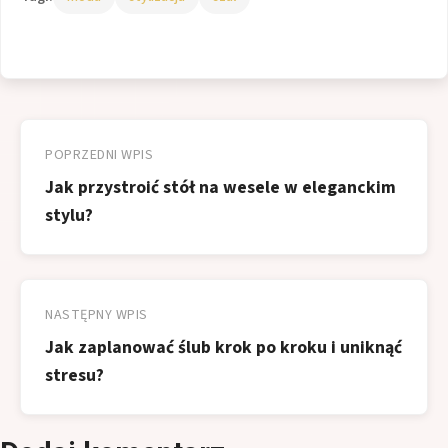
Nawigacja
wpisu
POPRZEDNI WPIS
Jak przystroić stół na wesele w eleganckim
stylu?
NASTĘPNY WPIS
Jak zaplanować ślub krok po kroku i uniknąć
stresu?