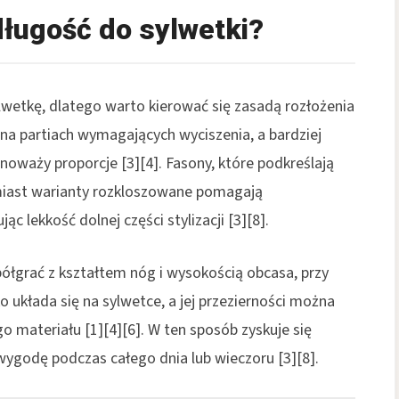
długość do sylwetki?
wetkę, dlatego warto kierować się zasadą rozłożenia
na partiach wymagających wyciszenia, a bardziej
noważy proporcje [3][4]. Fasony, które podkreślają
atomiast warianty rozkloszowane pomagają
c lekkość dolnej części stylizacji [3][8].
ółgrać z kształtem nóg i wysokością obcasa, przy
 układa się na sylwetce, a jej przezierności można
 materiału [1][4][6]. W ten sposób zyskuje się
wygodę podczas całego dnia lub wieczoru [3][8].