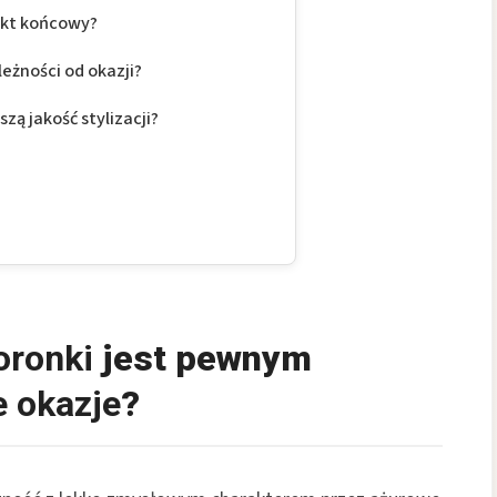
ekt końcowy?
eżności od okazji?
ą jakość stylizacji?
oronki
jest pewnym
 okazje
?