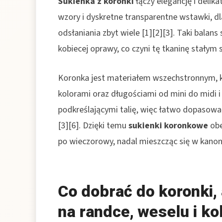
Sukienka z koronki
łączy elegancję i deli
wzory i dyskretne transparentne wstawki, d
odsłaniania zbyt wiele [1][2][3]. Taki bala
kobiecej oprawy, co czyni tę tkaninę stałym
Koronka jest materiałem wszechstronnym, 
kolorami oraz długościami od mini do midi i
podkreślającymi talię, więc łatwo dopasować
[3][6]. Dzięki temu
sukienki koronkowe
obe
po wieczorowy, nadal mieszcząc się w kanona
Co dobrać do koronki,
na randce, weselu i ko