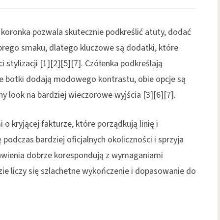
z koronka pozwala skutecznie podkreślić atuty, dodać
brego smaku, dlatego kluczowe są dodatki, które
stylizacji [1][2][5][7]. Czółenka podkreślają
e botki dodają modowego kontrastu, obie opcje są
y look na bardziej wieczorowe wyjścia [3][6][7].
 kryjącej fakturze, które porządkują linię i
odczas bardziej oficjalnych okoliczności i sprzyja
zestawienia dobrze korespondują z wymaganiami
ie liczy się szlachetne wykończenie i dopasowanie do