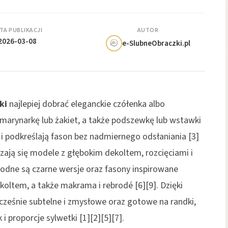
TA PUBLIKACJI
AUTOR
2026-03-08
e-SlubneObraczki.pl
ki
najlepiej dobrać eleganckie czółenka albo
marynarkę lub żakiet, a także podszewkę lub wstawki
y i podkreślają fason bez nadmiernego odsłaniania [3]
zają się modele z głębokim dekoltem, rozcięciami i
dne są czarne wersje oraz fasony inspirowane
koltem, a także makrama i rebrodé [6][9]. Dzięki
ześnie subtelne i zmysłowe oraz gotowe na randki,
k i proporcje sylwetki [1][2][5][7].