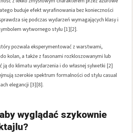
katność z lekko zmysłowym charakterem przez ażurowe
latego buduje efekt wyrafinowania bez konieczności
ns sprawdza się podczas wydarzeń wymagających klasy i
 symbolem wytwornego stylu [1][2].
który pozwala eksperymentować z warstwami,
 do kolan, a także z fasonami rozkloszowanymi lub
 ją do klimatu wydarzenia i do własnej sylwetki [2]
jmują szerokie spektrum formalności od stylu casual
ch elegancji [3][8].
 aby wyglądać szykownie
ktajlu?