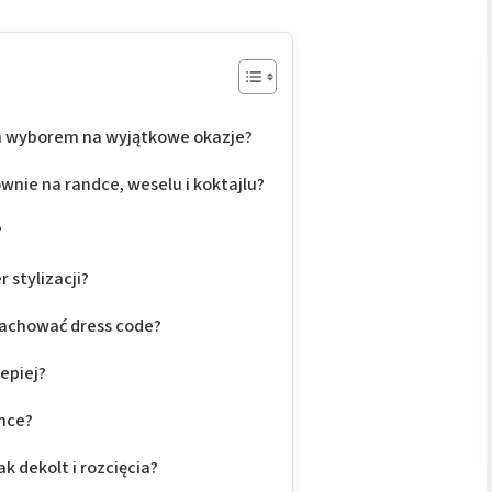
ym wyborem na wyjątkowe okazje?
wnie na randce, weselu i koktajlu?
?
 stylizacji?
zachować dress code?
lepiej?
once?
k dekolt i rozcięcia?