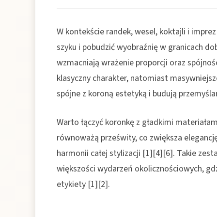
W kontekście randek, wesel, koktajli i impre
szyku i pobudzić wyobraźnię w granicach do
wzmacniają wrażenie proporcji oraz spójności 
klasyczny charakter, natomiast masywniejsz
spójne z koroną estetyką i budują przemyślan
Warto łączyć koronkę z gładkimi materiałami o
równoważą prześwity, co zwiększa elegancję p
harmonii całej stylizacji [1][4][6]. Takie 
większości wydarzeń okolicznościowych, gdz
etykiety [1][2].