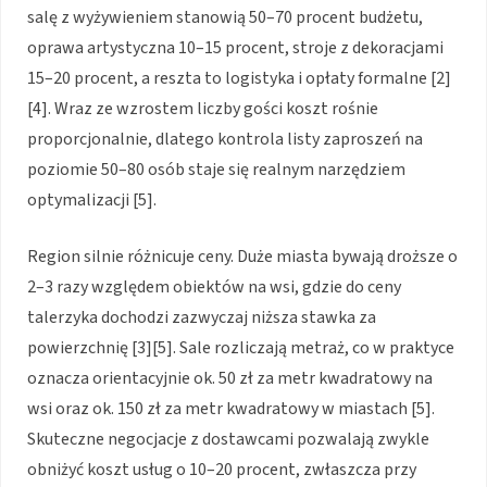
salę z wyżywieniem stanowią 50–70 procent budżetu,
oprawa artystyczna 10–15 procent, stroje z dekoracjami
15–20 procent, a reszta to logistyka i opłaty formalne [2]
[4]. Wraz ze wzrostem liczby gości koszt rośnie
proporcjonalnie, dlatego kontrola listy zaproszeń na
poziomie 50–80 osób staje się realnym narzędziem
optymalizacji [5].
Region silnie różnicuje ceny. Duże miasta bywają droższe o
2–3 razy względem obiektów na wsi, gdzie do ceny
talerzyka dochodzi zazwyczaj niższa stawka za
powierzchnię [3][5]. Sale rozliczają metraż, co w praktyce
oznacza orientacyjnie ok. 50 zł za metr kwadratowy na
wsi oraz ok. 150 zł za metr kwadratowy w miastach [5].
Skuteczne negocjacje z dostawcami pozwalają zwykle
obniżyć koszt usług o 10–20 procent, zwłaszcza przy