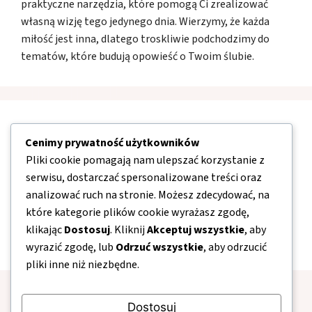
praktyczne narzędzia, które pomogą Ci zrealizować
własną wizję tego jedynego dnia. Wierzymy, że każda
miłość jest inna, dlatego troskliwie podchodzimy do
tematów, które budują opowieść o Twoim ślubie.
Nawigacja
Cenimy prywatność użytkowników
Pliki cookie pomagają nam ulepszać korzystanie z
O nas
serwisu, dostarczać spersonalizowane treści oraz
Kontakt
analizować ruch na stronie. Możesz zdecydować, na
które kategorie plików cookie wyrażasz zgodę,
Mapa strony
klikając
Dostosuj
. Kliknij
Akceptuj wszystkie
, aby
Polityka prywatności
wyrazić zgodę, lub
Odrzuć wszystkie
, aby odrzucić
pliki inne niż niezbędne.
Dostosuj