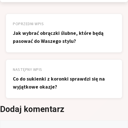
Nawigacja
wpisu
POPRZEDNI WPIS
Jak wybrać obrączki ślubne, które będą
pasować do Waszego stylu?
NASTĘPNY WPIS
Co do sukienki z koronki sprawdzi się na
wyjątkowe okazje?
Dodaj komentarz
Komentarz