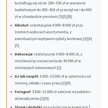
kształtują się od ok. 200–330 zł w wariancie
budżetowym do 300–450 zł przeciętnie i do 600
zł w standardzie premium [3][5][8].
Alkohol
: orientacyjnie 4 000–8 000 zł przy
średnich wyborach asortymentu, z
ewentualnym wpływem opłaty korkowej [2][4]
[5].
Dekoracje
: realistycznie 4 000–8 000 zł, z
możliwością rozszerzenia do 30 000 zł w
aranżacjach luksusowych [2].
DJ lub zespół
: 3 000–12 000 zł w zależności od
renomy, składu i czasu pracy [2][4].
Fotograf
: 3 000–12 000 zł zależnie od pakietu i
doświadczenia [2][4].
Stroje i dodatki
: pozycja łączna w granicach 7