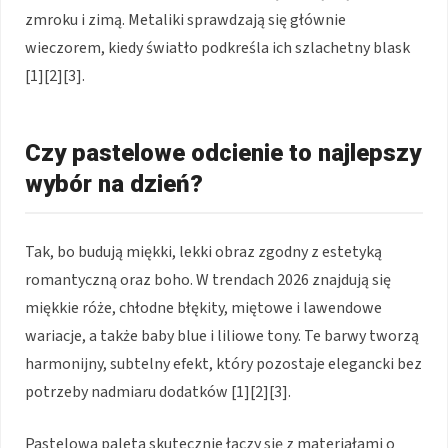
zmroku i zimą. Metaliki sprawdzają się głównie
wieczorem, kiedy światło podkreśla ich szlachetny blask
[1][2][3].
Czy pastelowe odcienie to najlepszy
wybór na dzień?
Tak, bo budują miękki, lekki obraz zgodny z estetyką
romantyczną oraz boho. W trendach 2026 znajdują się
miękkie róże, chłodne błękity, miętowe i lawendowe
wariacje, a także baby blue i liliowe tony. Te barwy tworzą
harmonijny, subtelny efekt, który pozostaje elegancki bez
potrzeby nadmiaru dodatków [1][2][3].
Pastelowa paleta skutecznie łączy się z materiałami o