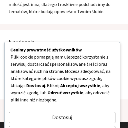
miłość jest inna, dlatego troskliwie podchodzimy do
tematów, które budują opowieść o Twoim ślubie.
Nawigacja
Cenimy prywatność użytkowników
Pliki cookie pomagają nam ulepszać korzystanie z
O nas
serwisu, dostarczać spersonalizowane treści oraz
Kontakt
analizować ruch na stronie. Możesz zdecydować, na
Mapa strony
które kategorie plików cookie wyrażasz zgodę,
klikając
Dostosuj
. Kliknij
Akceptuj wszystkie
, aby
Polityka prywatności
wyrazić zgodę, lub
Odrzuć wszystkie
, aby odrzucić
pliki inne niż niezbędne.
Dostosuj