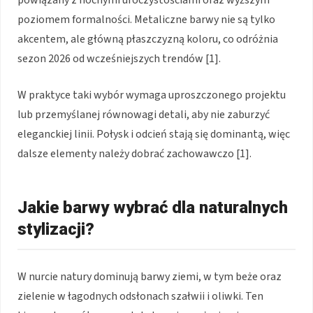
powiązany z nocnymi uroczystościami oraz wyższym
poziomem formalności. Metaliczne barwy nie są tylko
akcentem, ale główną płaszczyzną koloru, co odróżnia
sezon 2026 od wcześniejszych trendów [1].
W praktyce taki wybór wymaga uproszczonego projektu
lub przemyślanej równowagi detali, aby nie zaburzyć
eleganckiej linii. Połysk i odcień stają się dominantą, więc
dalsze elementy należy dobrać zachowawczo [1].
Jakie barwy wybrać dla naturalnych
stylizacji?
W nurcie natury dominują barwy ziemi, w tym beże oraz
zielenie w łagodnych odsłonach szałwii i oliwki. Ten