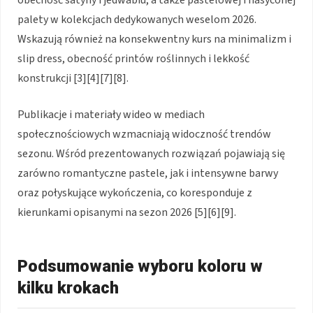
obecność satyny i jedwabiu, a także pastelowej i nasyconej
palety w kolekcjach dedykowanych weselom 2026.
Wskazują również na konsekwentny kurs na minimalizm i
slip dress, obecność printów roślinnych i lekkość
konstrukcji [3][4][7][8].
Publikacje i materiały wideo w mediach
społecznościowych wzmacniają widoczność trendów
sezonu. Wśród prezentowanych rozwiązań pojawiają się
zarówno romantyczne pastele, jak i intensywne barwy
oraz połyskujące wykończenia, co koresponduje z
kierunkami opisanymi na sezon 2026 [5][6][9].
Podsumowanie wyboru koloru w
kilku krokach