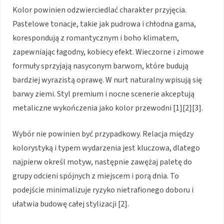
Kolor powinien odzwierciedlać charakter przyjęcia.
Pastelowe tonacje, takie jak pudrowa i chłodna gama,
korespondują z romantycznym i boho klimatem,
zapewniając łagodny, kobiecy efekt. Wieczorne i zimowe
formuły sprzyjają nasyconym barwom, które budują
bardziej wyrazistą oprawę. W nurt naturalny wpisują się
barwy ziemi. Styl premium i nocne scenerie akceptują
metaliczne wykończenia jako kolor przewodni [1][2][3].
Wybór nie powinien być przypadkowy. Relacja między
kolorystyką i typem wydarzenia jest kluczowa, dlatego
najpierw określ motyw, następnie zawężaj paletę do
grupy odcieni spójnych z miejscem i porą dnia. To
podejście minimalizuje ryzyko nietrafionego doboru i
ułatwia budowę całej stylizacji [2].