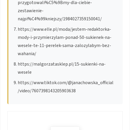
przygotowali%C5%9Bmy-dla-ciebie-
zestawienie-
najpi%C4%99kniejszy/1984027359150041/
https://www.elle.pl/moda/jestem-redaktorka-
mody-i-przymierzylam-ponad-50-sukienek-na-
wesele-te-11-perelek-sama-zalozylabym-bez-
wahania/
https://malgorzatasklep.pl/15-sukienki-na-
wesele
https://www.tiktok.com/@janachowska_official
/video/7607398143205903638