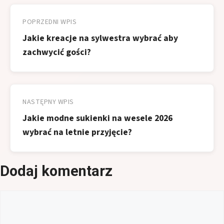
Nawigacja
wpisu
POPRZEDNI WPIS
Jakie kreacje na sylwestra wybrać aby
zachwycić gości?
NASTĘPNY WPIS
Jakie modne sukienki na wesele 2026
wybrać na letnie przyjęcie?
Dodaj komentarz
Komentarz