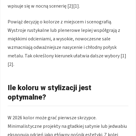
wpisuje się w nocną scenerię [2][1].
Powiąż decyzję o kolorze z miejscem i scenografią.
Wystroje rustykalne lub plenerowe lepiej współgrają z
miękkimi odcieniami, a wysokie, nowoczesne sale
wzmacniają odważniejsze nasycenie i chłodny połysk
metalu. Tak określony kierunek ułatwia dalsze wybory [1]
[2].
Ile koloru w stylizacji jest
optymalne?
W 2026 kolor może grać pierwsze skrzypce.
Minimalistyczne projekty na gładkiej satynie lub jedwabiu
eksponują odcień jako główny nośnik estetyki. Z kolei