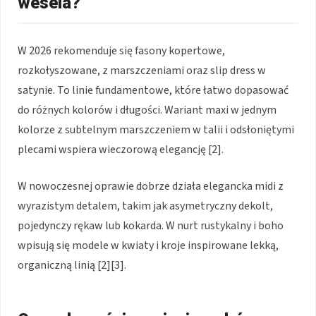
wesela?
W 2026 rekomenduje się fasony kopertowe,
rozkołyszowane, z marszczeniami oraz slip dress w
satynie. To linie fundamentowe, które łatwo dopasować
do różnych kolorów i długości. Wariant maxi w jednym
kolorze z subtelnym marszczeniem w talii i odsłoniętymi
plecami wspiera wieczorową elegancję [2].
W nowoczesnej oprawie dobrze działa elegancka midi z
wyrazistym detalem, takim jak asymetryczny dekolt,
pojedynczy rękaw lub kokarda. W nurt rustykalny i boho
wpisują się modele w kwiaty i kroje inspirowane lekką,
organiczną linią [2][3].