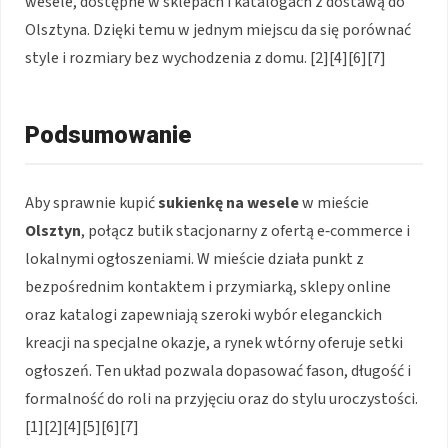
wesele, dostępne w sklepach i katalogach z dostawą do
Olsztyna. Dzięki temu w jednym miejscu da się porównać
style i rozmiary bez wychodzenia z domu. [2][4][6][7]
Podsumowanie
Aby sprawnie kupić
sukienkę na wesele
w mieście
Olsztyn
, połącz butik stacjonarny z ofertą e‑commerce i
lokalnymi ogłoszeniami. W mieście działa punkt z
bezpośrednim kontaktem i przymiarką, sklepy online
oraz katalogi zapewniają szeroki wybór eleganckich
kreacji na specjalne okazje, a rynek wtórny oferuje setki
ogłoszeń. Ten układ pozwala dopasować fason, długość i
formalność do roli na przyjęciu oraz do stylu uroczystości.
[1][2][4][5][6][7]