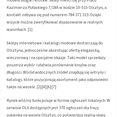
modele długie i krótkie. Sklep mieści się przy Placu
Kazimierza Pułaskiego 7/18A w kodzie 10-515 Olsztyn, a
kontakt odbywa się pod numerem 784 371 323. Dzięki
wizycie można zweryfikować dopasowanie w realnych
warunkach. [1]
Sklepy internetowe i katalogi modowe dostarczają do
Olsztyna, jednocześnie akcentując ofertę elegancką,
wieczorową i na specjalne okazje. Taki model sprzedaży
poszerza wybór i ułatwia porównanie krojów oraz
długości. Wśród widocznych źródeł znajdują się witryny i
katalogi, które pozycjonują asortyment jako odpowiedni
także na wesele. [2][4][6][7]
Rynek wtórny funkcjonuje w formie ogłoszeń lokalnych. W
serwisie OLX dostępnych jest 370 ogłoszeń dla frazy
sukienka na wesele Olsztyn, co potwierdza realną skalę