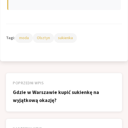
Tagi:
moda
Olsztyn
sukienka
Nawigacja
wpisu
POPRZEDNI WPIS
Gdzie w Warszawie kupić sukienkę na
wyjątkową okazję?