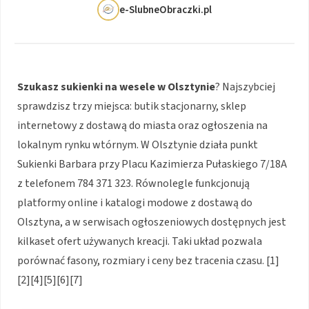
e-SlubneObraczki.pl
Szukasz sukienki na wesele w Olsztynie
? Najszybciej
sprawdzisz trzy miejsca: butik stacjonarny, sklep
internetowy z dostawą do miasta oraz ogłoszenia na
lokalnym rynku wtórnym. W Olsztynie działa punkt
Sukienki Barbara przy Placu Kazimierza Pułaskiego 7/18A
z telefonem 784 371 323. Równolegle funkcjonują
platformy online i katalogi modowe z dostawą do
Olsztyna, a w serwisach ogłoszeniowych dostępnych jest
kilkaset ofert używanych kreacji. Taki układ pozwala
porównać fasony, rozmiary i ceny bez tracenia czasu. [1]
[2][4][5][6][7]