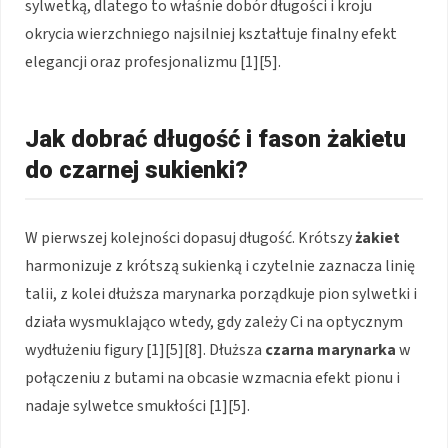
sylwetką, dlatego to właśnie dobór długości i kroju
okrycia wierzchniego najsilniej kształtuje finalny efekt
elegancji oraz profesjonalizmu [1][5].
Jak dobrać długość i fason żakietu
do czarnej sukienki?
W pierwszej kolejności dopasuj długość. Krótszy
żakiet
harmonizuje z krótszą sukienką i czytelnie zaznacza linię
talii, z kolei dłuższa marynarka porządkuje pion sylwetki i
działa wysmuklająco wtedy, gdy zależy Ci na optycznym
wydłużeniu figury [1][5][8]. Dłuższa
czarna marynarka
w
połączeniu z butami na obcasie wzmacnia efekt pionu i
nadaje sylwetce smukłości [1][5].