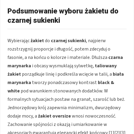
Podsumowanie wyboru żakietu do
czarnej sukienki
Wybierając
żakiet
do
czarnej sukienki
, najpierw
rozstrzygnij proporcje i długość, potem zdecyduj o
fasonie, a na końcu o kolorze i materiale. Dłuższa
czarna
marynarka
i obcasy wysmuklają sylwetkę,
taliowany
żakiet
porządkuje linię i podkreśla wcięcie w talii, a
biała
marynarka
tworzy ponadczasowy kontrast
black &
white
pod warunkiem stonowanych dodatków. W
formalnych sytuacjach postaw na granat, szarość lub beż.
Jednorzędowy krój zapewnia minimalizm, dwurzędowy
dodaje mocy, a
żakiet oversize
wnosi nowoczesność.
Zachowanie spójności z okazją i umiarkowanie w
akcesoriach gwarantują elegancki efekt końcowy [1][2][3]