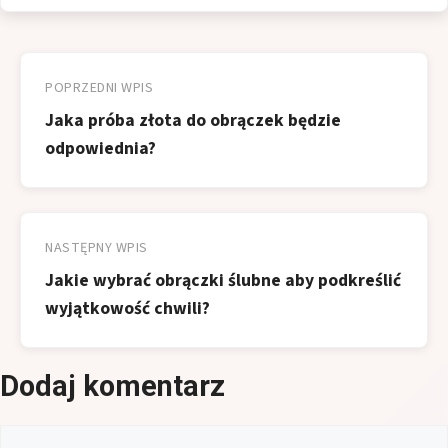
Nawigacja
wpisu
POPRZEDNI WPIS
Jaka próba złota do obrączek będzie
odpowiednia?
NASTĘPNY WPIS
Jakie wybrać obrączki ślubne aby podkreślić
wyjątkowość chwili?
Dodaj komentarz
Komentarz