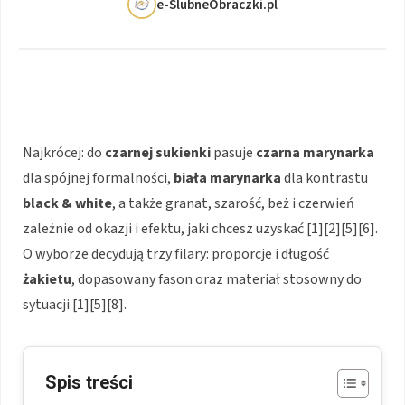
e-SlubneObraczki.pl
Najkrócej: do
czarnej sukienki
pasuje
czarna marynarka
dla spójnej formalności,
biała marynarka
dla kontrastu
black & white
, a także granat, szarość, beż i czerwień
zależnie od okazji i efektu, jaki chcesz uzyskać [1][2][5][6].
O wyborze decydują trzy filary: proporcje i długość
żakietu
, dopasowany fason oraz materiał stosowny do
sytuacji [1][5][8].
Spis treści