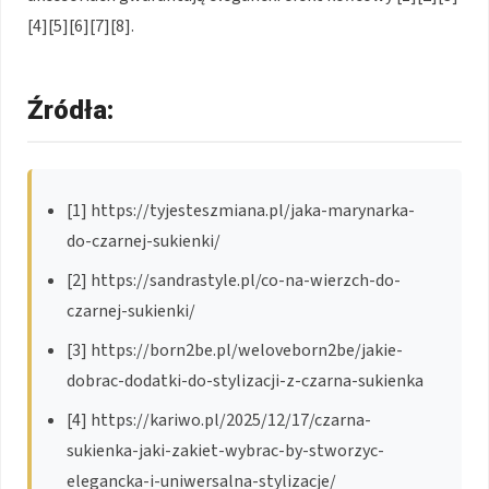
[4][5][6][7][8].
Źródła:
[1] https://tyjesteszmiana.pl/jaka-marynarka-
do-czarnej-sukienki/
[2] https://sandrastyle.pl/co-na-wierzch-do-
czarnej-sukienki/
[3] https://born2be.pl/weloveborn2be/jakie-
dobrac-dodatki-do-stylizacji-z-czarna-sukienka
[4] https://kariwo.pl/2025/12/17/czarna-
sukienka-jaki-zakiet-wybrac-by-stworzyc-
elegancka-i-uniwersalna-stylizacje/