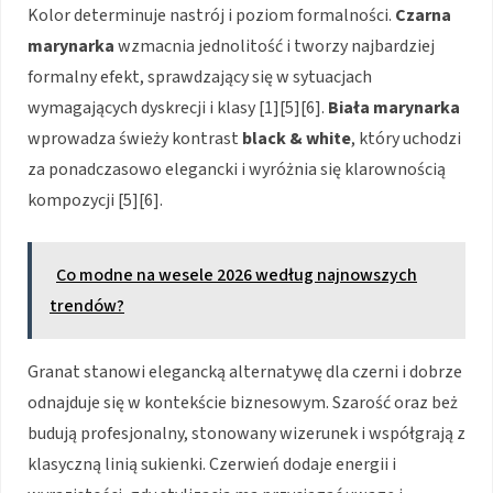
Kolor determinuje nastrój i poziom formalności.
Czarna
marynarka
wzmacnia jednolitość i tworzy najbardziej
formalny efekt, sprawdzający się w sytuacjach
wymagających dyskrecji i klasy [1][5][6].
Biała marynarka
wprowadza świeży kontrast
black & white
, który uchodzi
za ponadczasowo elegancki i wyróżnia się klarownością
kompozycji [5][6].
Co modne na wesele 2026 według najnowszych
trendów?
Granat stanowi elegancką alternatywę dla czerni i dobrze
odnajduje się w kontekście biznesowym. Szarość oraz beż
budują profesjonalny, stonowany wizerunek i współgrają z
klasyczną linią sukienki. Czerwień dodaje energii i