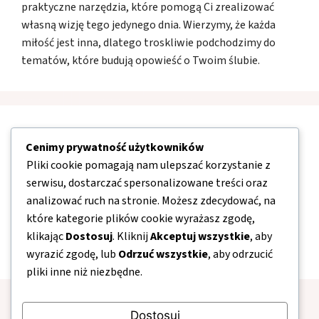
praktyczne narzędzia, które pomogą Ci zrealizować
własną wizję tego jedynego dnia. Wierzymy, że każda
miłość jest inna, dlatego troskliwie podchodzimy do
tematów, które budują opowieść o Twoim ślubie.
Nawigacja
Cenimy prywatność użytkowników
Pliki cookie pomagają nam ulepszać korzystanie z
O nas
serwisu, dostarczać spersonalizowane treści oraz
analizować ruch na stronie. Możesz zdecydować, na
Kontakt
które kategorie plików cookie wyrażasz zgodę,
Mapa strony
klikając
Dostosuj
. Kliknij
Akceptuj wszystkie
, aby
Polityka prywatności
wyrazić zgodę, lub
Odrzuć wszystkie
, aby odrzucić
pliki inne niż niezbędne.
Dostosuj