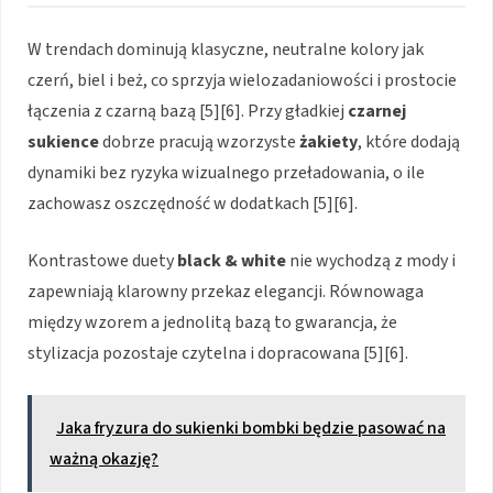
W trendach dominują klasyczne, neutralne kolory jak
czerń, biel i beż, co sprzyja wielozadaniowości i prostocie
łączenia z czarną bazą [5][6]. Przy gładkiej
czarnej
sukience
dobrze pracują wzorzyste
żakiety
, które dodają
dynamiki bez ryzyka wizualnego przeładowania, o ile
zachowasz oszczędność w dodatkach [5][6].
Kontrastowe duety
black & white
nie wychodzą z mody i
zapewniają klarowny przekaz elegancji. Równowaga
między wzorem a jednolitą bazą to gwarancja, że
stylizacja pozostaje czytelna i dopracowana [5][6].
Jaka fryzura do sukienki bombki będzie pasować na
ważną okazję?