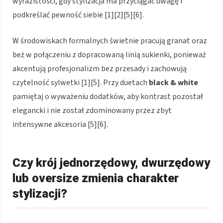
wyrazistości, gdy stylizacja ma przyciągać uwagę i
podkreślać pewność siebie [1][2][5][6].
W środowiskach formalnych świetnie pracują granat oraz
beż w połączeniu z dopracowaną linią sukienki, ponieważ
akcentują profesjonalizm bez przesady i zachowują
czytelność sylwetki [1][5]. Przy duetach
black & white
pamiętaj o wyważeniu dodatków, aby kontrast pozostał
elegancki i nie został zdominowany przez zbyt
intensywne akcesoria [5][6].
Czy krój jednorzędowy, dwurzędowy
lub oversize zmienia charakter
stylizacji?